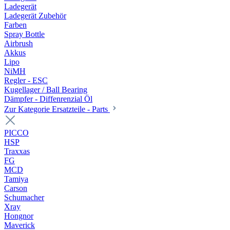
Ladegerät
Ladegerät Zubehör
Farben
Spray Bottle
Airbrush
Akkus
Lipo
NiMH
Regler - ESC
Kugellager / Ball Bearing
Dämpfer - Diffenrenzial Öl
Zur Kategorie Ersatzteile - Parts
PICCO
HSP
Traxxas
FG
MCD
Tamiya
Carson
Schumacher
Xray
Hongnor
Maverick