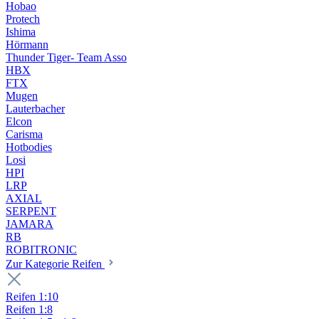
Hobao
Protech
Ishima
Hörmann
Thunder Tiger- Team Asso
HBX
FTX
Mugen
Lauterbacher
Elcon
Carisma
Hotbodies
Losi
HPI
LRP
AXIAL
SERPENT
JAMARA
RB
ROBITRONIC
Zur Kategorie Reifen
Reifen 1:10
Reifen 1:8