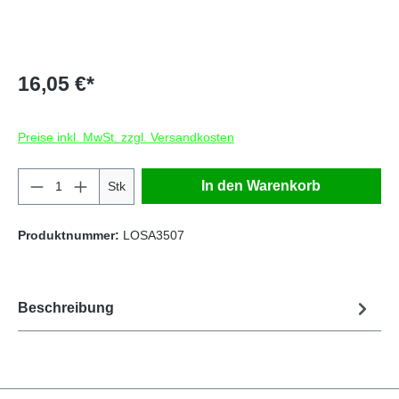
16,05 €*
Preise inkl. MwSt. zzgl. Versandkosten
Produkt Anzahl: Gib den gewünschten Wert e
In den Warenkorb
Stk
Produktnummer:
LOSA3507
Beschreibung